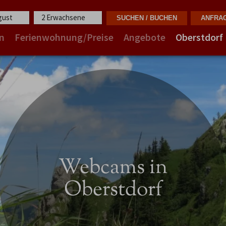
ugust
2 Erwachsene
n
Ferienwohnung/Preise
Angebote
Oberstdorf
Webcams in
Oberstdorf